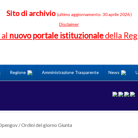
Sito di archivio
(ultimo aggiornamento: 30 aprile 2026 )
Disclaimer
 al
nuovo portale istituzionale
della Re
Regione
Amministrazione Trasparente
News
U
Opengov
/
Ordini del giorno Giunta