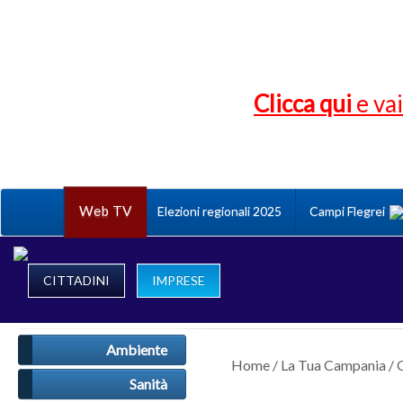
Clicca qui
e vai
Web TV
Elezioni regionali 2025
Campi Flegrei
CITTADINI
IMPRESE
Ambiente
Home
/
La Tua Campania
/
Sanità