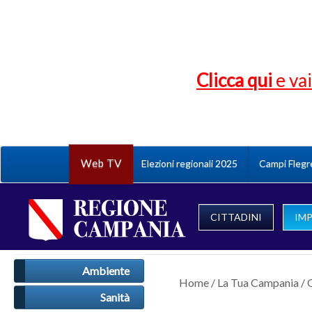
Clicca qui
e vai
Web TV
Elezioni regionali 2025
Campi Flegr
CITTADINI
IM
Ambiente
Home
/
La Tua Campania
/
Sanità