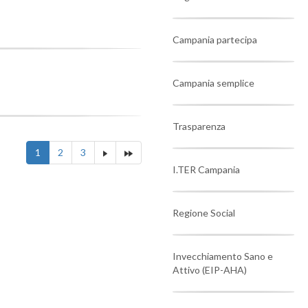
Campania partecipa
Campania semplice
Trasparenza
1
2
3
I.TER Campania
Regione Social
Invecchiamento Sano e
Attivo (EIP-AHA)