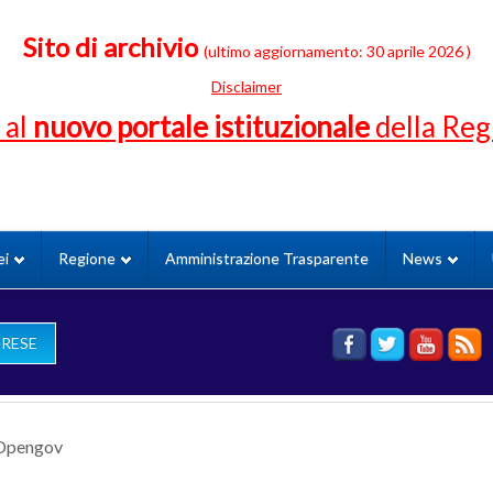
Sito di archivio
(ultimo aggiornamento: 30 aprile 2026 )
Disclaimer
 al
nuovo portale istituzionale
della Re
ei
Regione
Amministrazione Trasparente
News
PRESE
Opengov