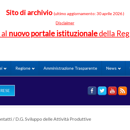
Sito di archivio
(ultimo aggiornamento: 30 aprile 2026 )
Disclaimer
 al
nuovo portale istituzionale
della Re
ei
Regione
Amministrazione Trasparente
News
PRESE
ontatti
/
D.G. Sviluppo delle Attività Produttive