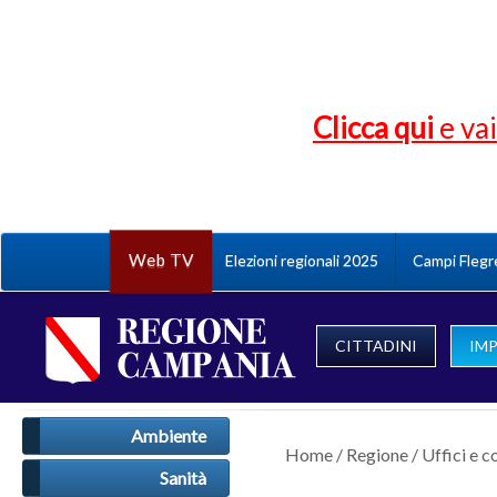
Clicca qui
e vai
Web TV
Elezioni regionali 2025
Campi Flegr
CITTADINI
IM
Ambiente
Home
/
Regione
/
Uffici e c
Sanità