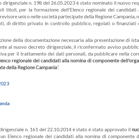
 dirigenziale n. 198 del 26.05.2023 è stato nominato il nuovo r
oli titoli, per la formazione dell'Elenco regionale dei candida
i revisore unico nelle società partecipate della Regione Campania, n
, di diritto privato in controllo pubblico, regolati o finanziat
zione della documentazione necessaria alla presentazione di istan
mente al nuovo decreto dirigenziale, il riconfermato avviso pubbl
va per il trattamento dei dati personali, da pubblicare nella cor
lenco regionale dei candidati alla nomina di componente dell'organ
pate della Regione Campania
”.
2023
anda
rigenziale n. 161 del 22.10.2014 è stato è stato approvato il
nuo
i un Elenco regionale dei candidati alla nomina di componente d