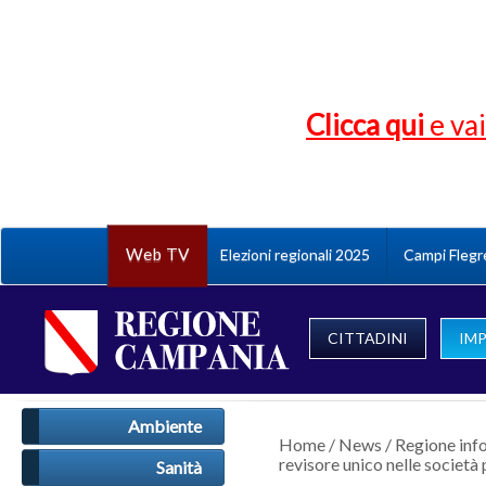
Clicca qui
e vai
Web TV
Elezioni regionali 2025
Campi Flegr
CITTADINI
IM
Ambiente
Home
/
News
/
Regione inf
revisore unico nelle societ
Sanità