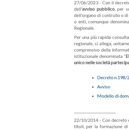
27/06/2023 - Con il decreto
dell’
avviso pubblico
, per s
dell'organo di controllo o d
o enti, comunque denominati
Regionale.
Per una più rapida consulta
regionale, si allega, unita
comprensivo della informati
istituzionale denominata “
E
unico nelle società parteci
Decreto n.198/
Avviso
Modello di dom
________________________
22/10/2014 - Con decreto di
titoli, per la formazione d