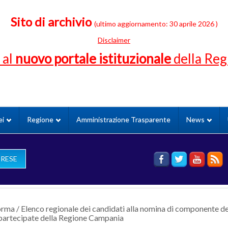
Sito di archivio
(ultimo aggiornamento: 30 aprile 2026 )
Disclaimer
 al
nuovo portale istituzionale
della Re
ei
Regione
Amministrazione Trasparente
News
PRESE
orma
/
Elenco regionale dei candidati alla nomina di componente del
à partecipate della Regione Campania