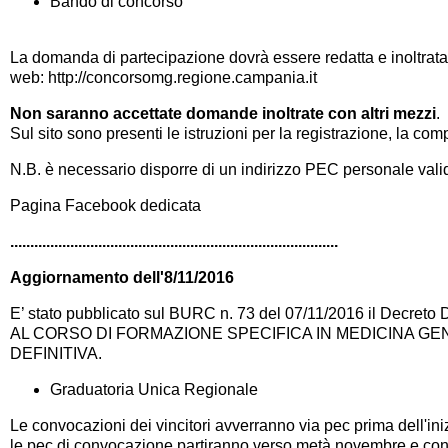
Bando di concorso
La domanda di partecipazione dovrà essere redatta e inoltrat
web:
http://concorsomg.regione.campania.it
Non saranno accettate domande inoltrate con altri mezzi
.
Sul sito sono presenti le istruzioni per la registrazione, la co
N.B. è necessario disporre di un indirizzo PEC personale vali
Pagina Facebook dedicata
..................................................................................
Aggiornamento dell'8/11/2016
E’ stato pubblicato sul BURC n. 73 del 07/11/2016 il
Decreto 
AL CORSO DI FORMAZIONE SPECIFICA IN MEDICINA G
DEFINITIVA
.
Graduatoria Unica Regionale
Le convocazioni dei vincitori avverranno via pec prima dell'ini
le pec di convocazione partiranno verso metà novembre e cont