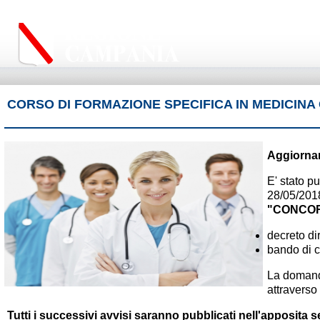
CORSO DI FORMAZIONE SPECIFICA IN MEDICIN
Aggiornam
E' stato p
28/05/2018
"
CONCOR
decreto di
bando di 
La domanda
attraverso 
Tutti i successivi avvisi saranno pubblicati nell'apposita 