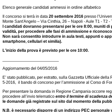
Elenco generale candidati ammessi in ordine alfabetico
Il concorso si terrà in data
20 settembre 2016
presso l’Univers
Monte Sant'Angelo – Via Cinthia, 26 – Napoli - Aule T1 - T2 - 
I candidati dovranno presentarsi per le ore 8:00,
muniti di
validità, per procedere alle fasi di ammissione e riconosc
Non sarà consentito introdurre in aula testi, appunti o appa
smartphone, cellulari et similia).
L'inizio della prova è previsto per le ore 10:00.
_________________________
Aggiornamento del 04/05/2016
E’ stato pubblicato, per estratto, sulla
Gazzetta Ufficiale della
5-2016
, il bando di concorso per l’ammissione al Corso di F
Per presentare la domanda in Regione Campania occorre regis
procedere all’invio telematico
entro il termine di scadenza d
le domande già registrate sul sito dal momento della pubb
N.B. è necessario disporre di un indirizzo PEC personale 